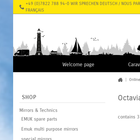
+49 (0)7822 788 94-0 WIR SPRECHEN DEUTSCH / NOUS PA
FRANÇAIS
Welcome page
Cara
|
Onlin
Octavi
SHOP
Mirrors & Technics
contains 3
EMUK spare parts
Emuk multi purpose mirrors
special mirrors