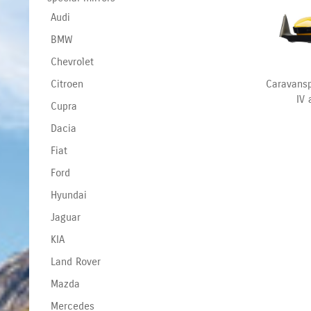
Audi
BMW
Chevrolet
Caravansp
Citroen
IV 
Cupra
Dacia
Fiat
Ford
Hyundai
Jaguar
KIA
Land Rover
Mazda
Mercedes