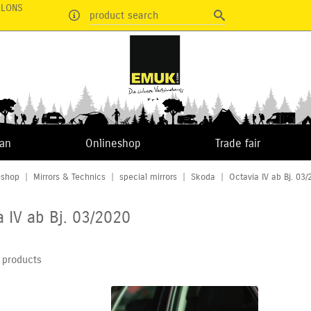
RLONS
product search
van
Onlineshop
Trade fair
eshop
|
Mirrors & Technics
|
special mirrors
|
Skoda
|
Octavia IV ab Bj. 03
a IV ab Bj. 03/2020
 products