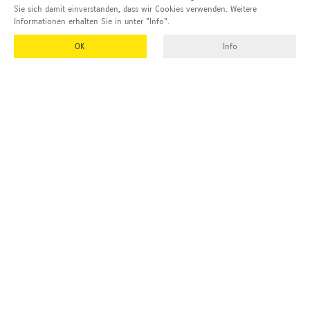
Sie sich damit einverstanden, dass wir Cookies verwenden. Weitere
Informationen erhalten Sie in unter "Info".
OK
Info
EMUK
GmbH & Co. KG
Inhaber und Geschäftsführer:
Georg Vetter
Emmendinger Str. 4
77975 Ringsheim
Deutschland
Tel Zentrale:
+49 (0)7822 788 94-0