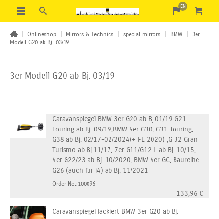
EN
|
Onlineshop
|
Mirrors & Technics
|
special mirrors
|
BMW
|
3er
Modell G20 ab Bj. 03/19
3er Modell G20 ab Bj. 03/19
Caravanspiegel BMW 3er G20 ab Bj.01/19 G21
Touring ab Bj. 09/19,BMW 5er G30, G31 Touring,
G38 ab Bj. 02/17-02/2024(+ FL 2020) ,G 32 Gran
Turismo ab Bj.11/17, 7er G11/G12 L ab Bj. 10/15,
4er G22/23 ab Bj. 10/2020, BMW 4er GC, Baureihe
G26 (auch für i4) ab Bj. 11/2021
Order No.:100096
133,96
€
Caravanspiegel lackiert BMW 3er G20 ab Bj.