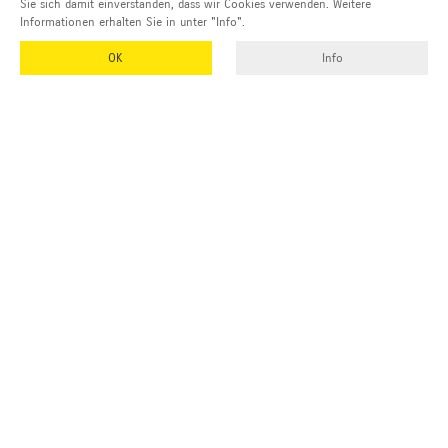
Sie sich damit einverstanden, dass wir Cookies verwenden. Weitere
Informationen erhalten Sie in unter "Info".
OK
Info
EMUK
GmbH & Co. KG
Inhaber und Geschäftsführer:
Georg Vetter
Emmendinger Str. 4
77975 Ringsheim
Deutschland
Tel Zentrale:
+49 (0)7822 788 94-0