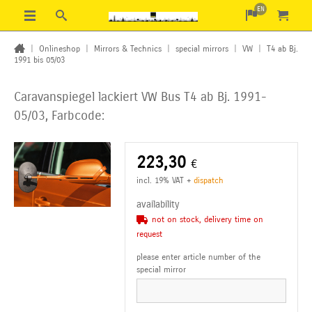
EN
|
Onlineshop
|
Mirrors & Technics
|
special mirrors
|
VW
|
T4 ab Bj.
1991 bis 05/03
Caravanspiegel lackiert VW Bus T4 ab Bj. 1991-
05/03, Farbcode:
223,30
€
incl. 19% VAT
+
dispatch
availability
not on stock, delivery time on
request
please enter article number of the
special mirror