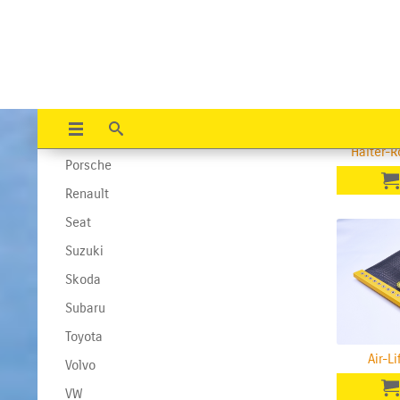
Mitsubishi
Nissan
Opel
Peugeot
Polestar
Halter-
Porsche
Renault
Seat
Suzuki
Skoda
Subaru
Toyota
Air-L
Volvo
VW