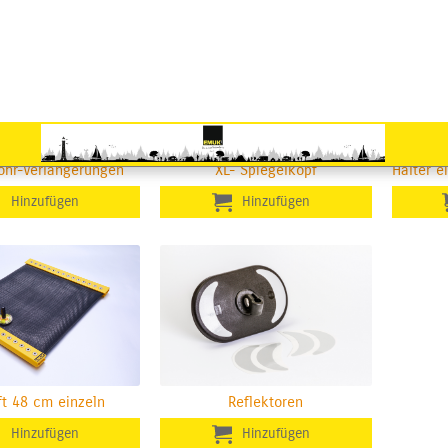
Rohr-Verlängerungen
XL- Spiegelkopf
Halter e
ift 48 cm einzeln
Reflektoren