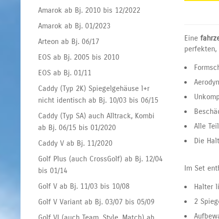
Amarok ab Bj. 2010 bis 12/2022
Amarok ab Bj. 01/2023
Eine
fahrz
Arteon ab Bj. 06/17
perfekten,
EOS ab Bj. 2005 bis 2010
Formsch
EOS ab Bj. 01/11
Aerodyn
Caddy (Typ 2K) Spiegelgehäuse l+r
Unkompl
nicht identisch ab Bj. 10/03 bis 06/15
Beschäd
Caddy (Typ SA) auch Alltrack, Kombi
Alle Te
ab Bj. 06/15 bis 01/2020
Die Hal
Caddy V ab Bj. 11/2020
Golf Plus (auch CrossGolf) ab Bj. 12/04
Im Set ent
bis 01/14
Golf V ab Bj. 11/03 bis 10/08
Halter 
2 Spie
Golf V Variant ab Bj. 03/07 bis 05/09
Aufbew
Golf VI (auch Team, Style, Match) ab