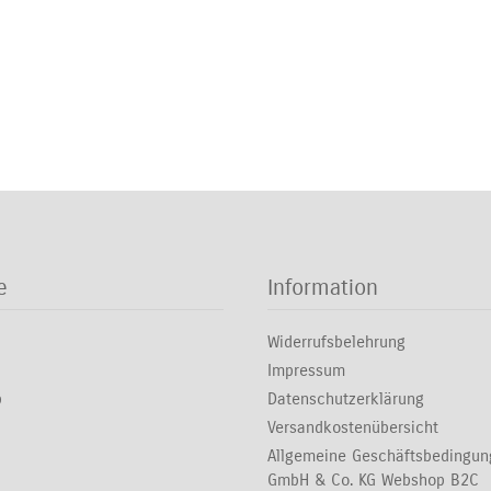
e
Information
Widerrufsbelehrung
Impressum
p
Datenschutzerklärung
Versandkostenübersicht
Allgemeine Geschäftsbedingu
GmbH & Co. KG Webshop B2C