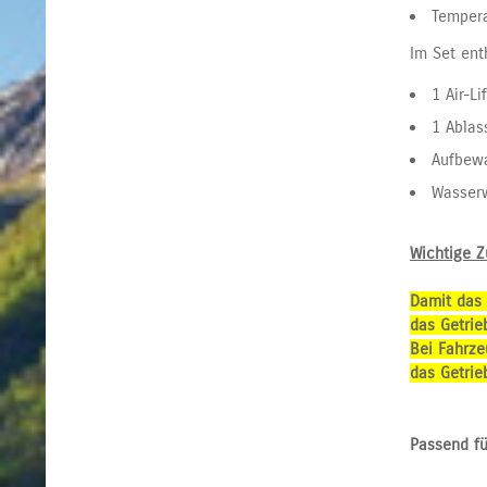
Tempera
Im Set ent
1 Air-L
1 Ablas
Aufbew
Wasser
Wichtige Z
Damit das 
das Getrie
Bei Fahrze
das Getrie
Passend f