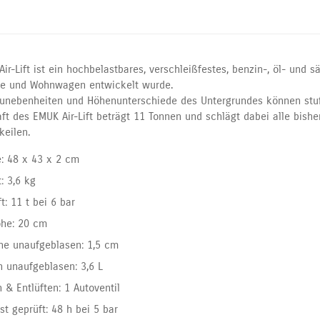
ir-Lift ist ein hochbelastbares, verschleißfestes, benzin-, öl- und s
e und Wohnwagen entwickelt wurde.
unebenheiten und Höhenunterschiede des Untergrundes können stuf
aft des EMUK Air-Lift beträgt 11 Tonnen und schlägt dabei alle bis
keilen.
: 48 x 43 x 2 cm
: 3,6 kg
t: 11 t bei 6 bar
öhe: 20 cm
he unaufgeblasen: 1,5 cm
 unaufgeblasen: 3,6 L
n & Entlüften: 1 Autoventil
st geprüft: 48 h bei 5 bar