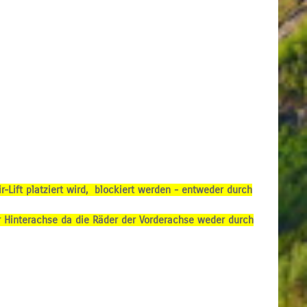
r-Lift platziert wird, blockiert werden - e
ntweder durch
er Hinterachse da die Räder der Vorderachse weder durch