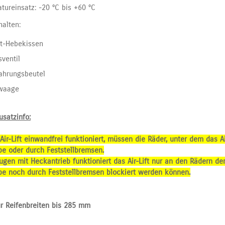
tureinsatz: -20 °C bis +60 °C
halten:
ift-Hebekissen
sventil
ahrungsbeutel
waage
usatzinfo:
Air-Lift einwandfrei funktioniert, müssen die Räder, unter dem das Ai
be oder durch Feststellbremsen.
ugen mit Heckantrieb funktioniert das Air-Lift nur an den Rädern d
be noch durch Feststellbremsen blockiert werden können.
ür Reifenbreiten bis 285 mm