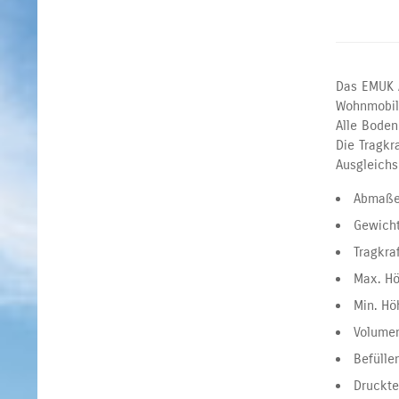
Das EMUK A
Wohnmobil
Alle Boden
Die Tragkr
Ausgleichs
Abmaße
Gewicht
Tragkraf
Max. H
Min. Hö
Volumen
Befülle
Druckte