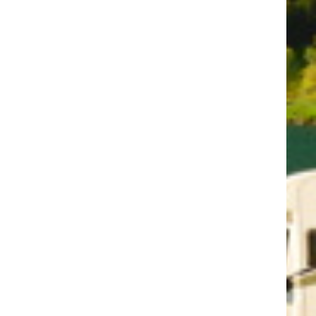
formationen erhalten
OK
Info