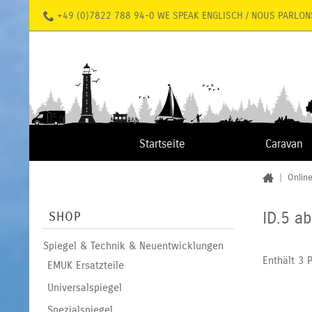
+49 (0)7822 788 94-0 WE SPEAK ENGLISCH / NOUS PARLON
Startseite
Caravan
|
Onlin
ID.5 a
SHOP
Spiegel & Technik & Neuentwicklungen
Enthält 3 
EMUK Ersatzteile
Universalspiegel
Spezialspiegel