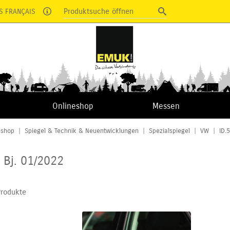
Produktsuche öffnen
S FRANÇAIS
Onlineshop
Messen
eshop
|
Spiegel & Technik & Neuentwicklungen
|
Spezialspiegel
|
VW
|
ID.
b Bj. 01/2022
Produkte