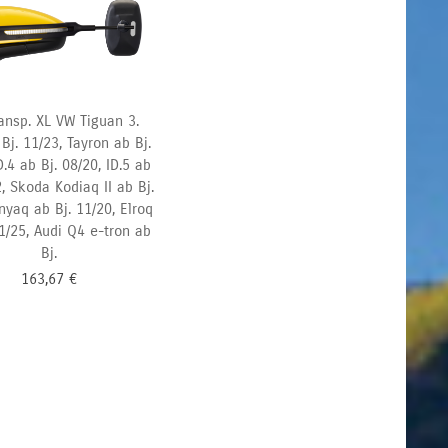
ansp. XL VW Tiguan 3.
Bj. 11/23, Tayron ab Bj.
D.4 ab Bj. 08/20, ID.5 ab
, Skoda Kodiaq II ab Bj.
nyaq ab Bj. 11/20, Elroq
01/25, Audi Q4 e-tron ab
Bj.
163,67
€