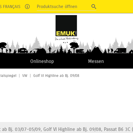
Produktsuche öffnen
S FRANÇAIS
Onlineshop
Messen
ialspiegel
|
VW
|
Golf VI Highline ab Bj. 09/08
 ab Bj. 03/07-05/09, Golf VI Highline ab Bj. 09/08, Passat B6 3C 