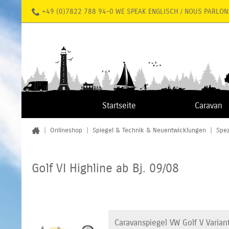
+49 (0)7822 788 94-0 WE SPEAK ENGLISCH / NOUS PARLON
Startseite
Caravan
|
Onlineshop
|
Spiegel & Technik & Neuentwicklungen
|
Spez
Golf VI Highline ab Bj. 09/08
Caravanspiegel VW Golf V Variant