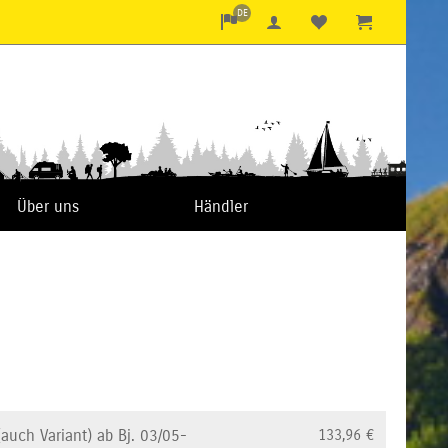
DE
Über uns
Händler
(auch Variant) ab Bj. 03/05-
133,96
€