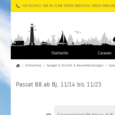
+49 (0)7822 788 94-0 WE SPEAK ENGLISCH / NOUS PARLON
Startseite
Caravan
|
Onlineshop
|
Spiegel & Technik & Neuentwicklungen
|
Spez
Passat B8 ab Bj. 11/14 bis 11/23
Caravanspiegel VW Arteon ab Bj. 