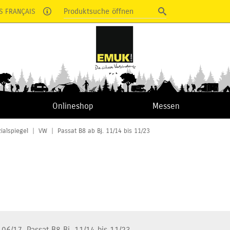
Produktsuche öffnen
S FRANÇAIS
Onlineshop
Messen
ialspiegel
|
VW
|
Passat B8 ab Bj. 11/14 bis 11/23
06/17, Passat B8 Bj. 11/14 bis 11/23 ,