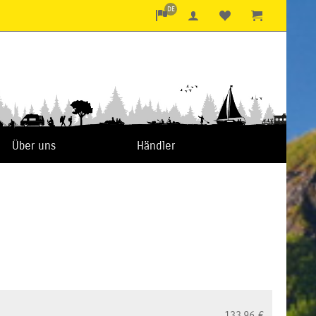
DE
Über uns
Händler
133,96
€