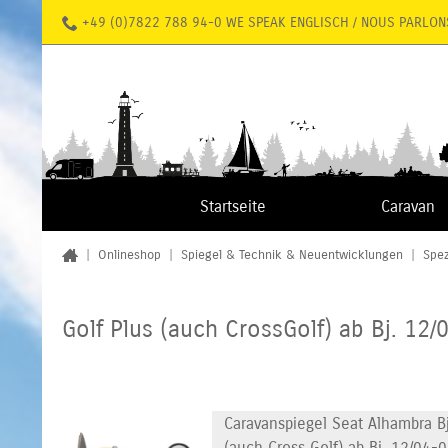
+49 (0)7822 788 94-0 WE SPEAK ENGLISCH / NOUS PARLON
Startseite
Caravan
|
Onlineshop
|
Spiegel & Technik & Neuentwicklungen
|
Spez
Golf Plus (auch CrossGolf) ab Bj. 12/
Caravanspiegel Seat Alhambra B
(auch Cross Golf) ab Bj. 12/04-