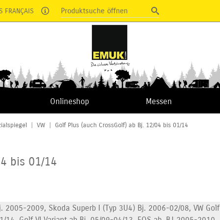
Produktsuche öffnen
S FRANÇAIS
Onlineshop
Messen
ialspiegel
|
VW
|
Golf Plus (auch CrossGolf) ab Bj. 12/04 bis 01/14
04 bis 01/14
j. 2005-2009, Skoda Superb I (Typ 3U4) Bj. 2006-02/08, VW Golf
01/14, Golf VI Variant ab Bj. 05/09-04/13, EOS ab, BJ 2005-2010,