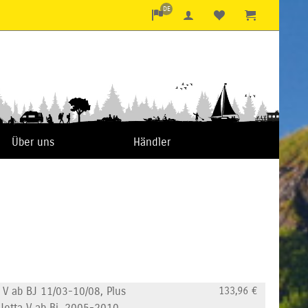
DE
Über uns
Händler
 V ab BJ 11/03-10/08, Plus
133,96
€
 Jetta V ab Bj. 2005-2010,