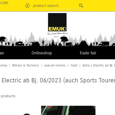
RLONS
product search
van
Onlineshop
Trade fair
eshop
|
Mirrors & Technics
|
special mirrors
|
Opel
|
Astra L Electric ab Bj.
L Electric ab Bj. 06/2023 (auch Sports Toure
 products