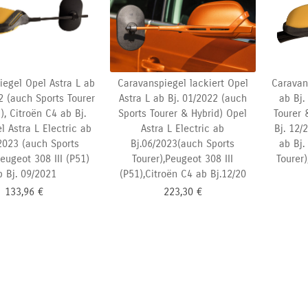
iegel Opel Astra L ab
Caravanspiegel lackiert Opel
Caravan
2 (auch Sports Tourer
Astra L ab Bj. 01/2022 (auch
ab Bj.
), Citroën C4 ab Bj.
Sports Tourer & Hybrid)
Opel
Tourer 
l Astra L Electric ab
Astra L Electric ab
Bj. 12/
/2023 (auch Sports
Bj.06/2023(auch Sports
ab Bj.
Peugeot 308 III (P51)
Tourer),Peugeot 308 III
Tourer)
b Bj. 09/2021
(P51),Citroën C4 ab Bj.12/20
133,96
€
223,30
€