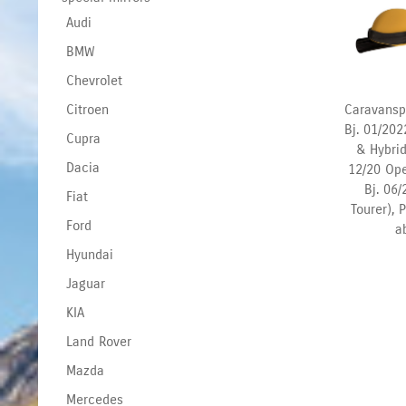
Audi
BMW
Chevrolet
Caravansp
Citroen
Bj. 01/202
Cupra
& Hybrid
Dacia
12/20
Ope
Bj. 06
Fiat
Tourer), 
Ford
a
Hyundai
Jaguar
KIA
Land Rover
Mazda
Mercedes