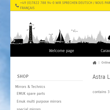
+49 (0)7822 788 94-0 WIR SPRECHEN DEUTSCH / NOUS PA
FRANÇAIS
Welcome page
Cara
|
Onlin
Astra 
SHOP
Mirrors & Technics
contains 3
EMUK spare parts
Emuk multi purpose mirrors
special mirrors