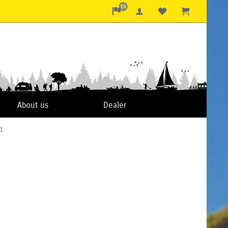
EN
About us
Dealer
1