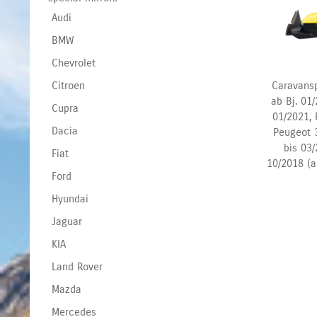
Audi
BMW
Chevrolet
Caravans
Citroen
ab Bj. 01
Cupra
01/2021, 
Dacia
Peugeot 3
bis 03/
Fiat
10/2018 (a
Ford
Hyundai
Jaguar
KIA
Land Rover
Mazda
Mercedes