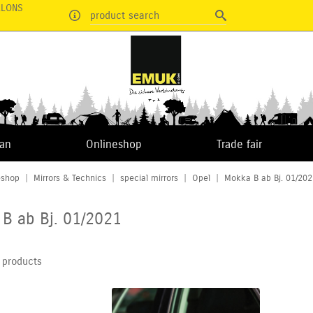
RLONS
product search
van
Onlineshop
Trade fair
eshop
|
Mirrors & Technics
|
special mirrors
|
Opel
|
Mokka B ab Bj. 01/202
B ab Bj. 01/2021
 products