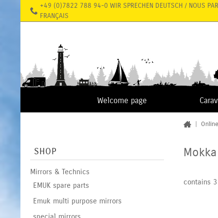
+49 (0)7822 788 94-0 WIR SPRECHEN DEUTSCH / NOUS PA
FRANÇAIS
Welcome page
Cara
|
Onlin
Mokka 
SHOP
Mirrors & Technics
contains 3
EMUK spare parts
Emuk multi purpose mirrors
special mirrors