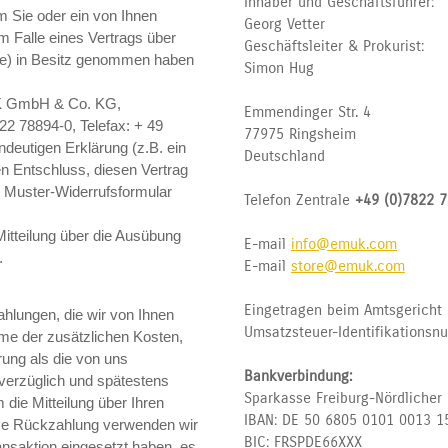
Inhaber und Geschäftsführer:
m Sie oder ein von Ihnen
Georg Vetter
im Falle eines Vertrags über
Geschäftsleiter & Prokurist:
are) in Besitz genommen haben
Simon Hug
UK GmbH & Co. KG,
Emmendinger Str. 4
22 78894-0, Telefax: + 49
77975 Ringsheim
deutigen Erklärung (z.B. ein
Deutschland
ren Entschluss, diesen Vertrag
e Muster-Widerrufsformular
Telefon Zentrale
+49 (0)7822 7
Mitteilung über die Ausübung
E-mail
info@emuk.com
.
E-mail
store@emuk.com
Eingetragen beim Amtsgericht 
ahlungen, die wir von Ihnen
Umsatzsteuer-Identifikations
hme der zusätzlichen Kosten,
rung als die von uns
Bankverbindung:
verzüglich und spätestens
Sparkasse Freiburg-Nördlicher
die Mitteilung über Ihren
IBAN: DE 50 6805 0101 0013 1
iese Rückzahlung verwenden wir
BIC: FRSPDE66XXX
ansaktion eingesetzt haben, es