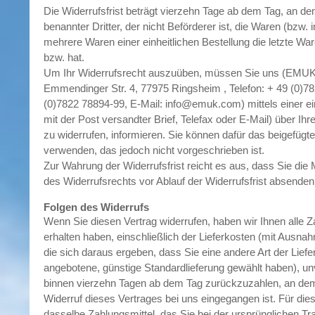
Die Widerrufsfrist beträgt vierzehn Tage ab dem Tag, an de
benannter Dritter, der nicht Beförderer ist, die Waren (bzw. 
mehrere Waren einer einheitlichen Bestellung die letzte W
bzw. hat.
Um Ihr Widerrufsrecht auszuüben, müssen Sie uns (EM
Emmendinger Str. 4, 77975 Ringsheim , Telefon: + 49 (0)78
(0)7822 78894-99, E-Mail: info@emuk.com) mittels einer ein
mit der Post versandter Brief, Telefax oder E-Mail) über Ih
zu widerrufen, informieren. Sie können dafür das beigefügt
verwenden, das jedoch nicht vorgeschrieben ist.
Zur Wahrung der Widerrufsfrist reicht es aus, dass Sie die 
des Widerrufsrechts vor Ablauf der Widerrufsfrist absenden
Folgen des Widerrufs
Wenn Sie diesen Vertrag widerrufen, haben wir Ihnen alle Z
erhalten haben, einschließlich der Lieferkosten (mit Ausna
die sich daraus ergeben, dass Sie eine andere Art der Liefe
angebotene, günstige Standardlieferung gewählt haben), un
binnen vierzehn Tagen ab dem Tag zurückzuzahlen, an dem 
Widerruf dieses Vertrages bei uns eingegangen ist. Für d
dasselbe Zahlungsmittel, das Sie bei der ursprünglichen Tr