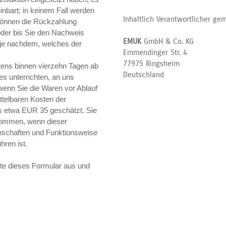
inbart; in keinem Fall werden
Inhaltlich Verantwortlicher ge
können die Rückzahlung
oder bis Sie den Nachweis
EMUK
GmbH & Co. KG
 je nachdem, welches der
Emmendinger Str. 4
77975 Ringsheim
tens binnen vierzehn Tagen ab
Deutschland
s unterrichten, an uns
wenn Sie die Waren vor Ablauf
ttelbaren Kosten der
 etwa EUR 35 geschätzt. Sie
kommen, wenn dieser
enschaften und Funktionsweise
ren ist.
itte dieses Formular aus und