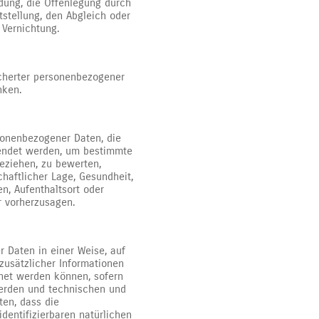
dung, die Offenlegung durch
tstellung, den Abgleich oder
 Vernichtung.
icherter personenbezogener
nken.
rsonenbezogener Daten, die
wendet werden, um bestimmte
beziehen, zu bewerten,
chaftlicher Lage, Gesundheit,
en, Aufenthaltsort oder
r vorherzusagen.
 Daten in einer Weise, auf
usätzlicher Informationen
dnet werden können, sofern
werden und technischen und
ten, dass die
dentifizierbaren natürlichen