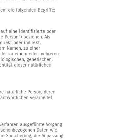
em die folgenden Begriffe:
uf eine identifizierte oder
ne Person“) beziehen. Als
direkt oder indirekt,
nem Namen, zu einer
oder zu einem oder mehreren
iologischen, genetischen,
entität dieser natürlichen
are natürliche Person, deren
antwortlichen verarbeitet
 Verfahren ausgeführte Vorgang
ersonenbezogenen Daten wie
die Speicherung, die Anpassung