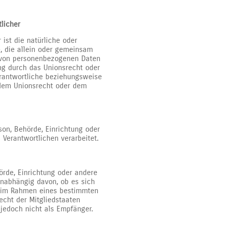
tlicher
 ist die natürliche oder
e, die allein oder gemeinsam
g von personenbezogenen Daten
ung durch das Unionsrecht oder
erantwortliche beziehungsweise
 dem Unionsrecht oder dem
rson, Behörde, Einrichtung oder
Verantwortlichen verarbeitet.
örde, Einrichtung oder andere
unabhängig davon, ob es sich
ie im Rahmen eines bestimmten
cht der Mitgliedstaaten
jedoch nicht als Empfänger.