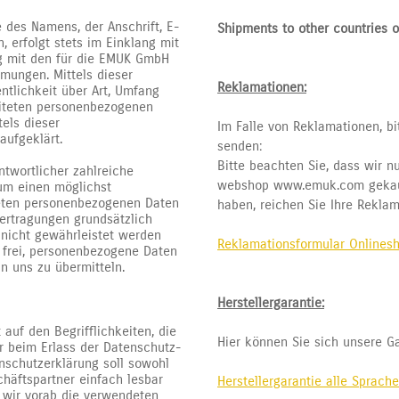
 des Namens, der Anschrift, E-
Shipments to other countries o
 erfolgt stets im Einklang mit
g mit den für die EMUK GmbH
mungen. Mittels dieser
Reklamationen:
tlichkeit über Art, Umfang
eiteten personenbezogenen
els dieser
Im Falle von Reklamationen, 
aufgeklärt.
senden:
Bitte beachten Sie, dass wir 
ntwortlicher zahlreiche
webshop www.emuk.com gekauft
um einen möglichst
iteten personenbezogenen Daten
haben, reichen Sie Ihre Reklama
ertragungen grundsätzlich
 nicht gewährleistet werden
Reklamationsformular Onlinesh
 frei, personenbezogene Daten
an uns zu übermitteln.
Herstellergarantie:
uf den Begrifflichkeiten, die
Hier können Sie sich unsere G
r beim Erlass der Datenschutz-
schutzerklärung soll sowohl
chäftspartner einfach lesbar
Herstellergarantie alle Sprach
 wir vorab die verwendeten