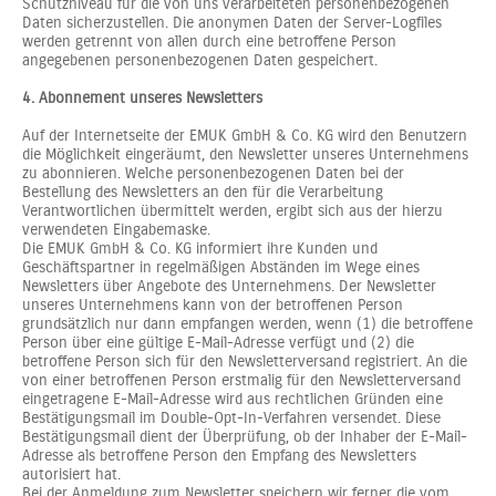
Schutzniveau für die von uns verarbeiteten personenbezogenen
Daten sicherzustellen. Die anonymen Daten der Server-Logfiles
werden getrennt von allen durch eine betroffene Person
angegebenen personenbezogenen Daten gespeichert.
4. Abonnement unseres Newsletters
Auf der Internetseite der EMUK GmbH & Co. KG wird den Benutzern
die Möglichkeit eingeräumt, den Newsletter unseres Unternehmens
zu abonnieren. Welche personenbezogenen Daten bei der
Bestellung des Newsletters an den für die Verarbeitung
Verantwortlichen übermittelt werden, ergibt sich aus der hierzu
verwendeten Eingabemaske.
Die EMUK GmbH & Co. KG informiert ihre Kunden und
Geschäftspartner in regelmäßigen Abständen im Wege eines
Newsletters über Angebote des Unternehmens. Der Newsletter
unseres Unternehmens kann von der betroffenen Person
grundsätzlich nur dann empfangen werden, wenn (1) die betroffene
Person über eine gültige E-Mail-Adresse verfügt und (2) die
betroffene Person sich für den Newsletterversand registriert. An die
von einer betroffenen Person erstmalig für den Newsletterversand
eingetragene E-Mail-Adresse wird aus rechtlichen Gründen eine
Bestätigungsmail im Double-Opt-In-Verfahren versendet. Diese
Bestätigungsmail dient der Überprüfung, ob der Inhaber der E-Mail-
Adresse als betroffene Person den Empfang des Newsletters
autorisiert hat.
Bei der Anmeldung zum Newsletter speichern wir ferner die vom