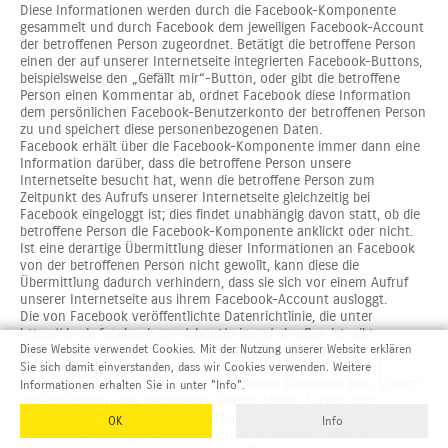
Diese Informationen werden durch die Facebook-Komponente
gesammelt und durch Facebook dem jeweiligen Facebook-Account
der betroffenen Person zugeordnet. Betätigt die betroffene Person
einen der auf unserer Internetseite integrierten Facebook-Buttons,
beispielsweise den „Gefällt mir“-Button, oder gibt die betroffene
Person einen Kommentar ab, ordnet Facebook diese Information
dem persönlichen Facebook-Benutzerkonto der betroffenen Person
zu und speichert diese personenbezogenen Daten.
Facebook erhält über die Facebook-Komponente immer dann eine
Information darüber, dass die betroffene Person unsere
Internetseite besucht hat, wenn die betroffene Person zum
Zeitpunkt des Aufrufs unserer Internetseite gleichzeitig bei
Facebook eingeloggt ist; dies findet unabhängig davon statt, ob die
betroffene Person die Facebook-Komponente anklickt oder nicht.
Ist eine derartige Übermittlung dieser Informationen an Facebook
von der betroffenen Person nicht gewollt, kann diese die
Übermittlung dadurch verhindern, dass sie sich vor einem Aufruf
unserer Internetseite aus ihrem Facebook-Account ausloggt.
Die von Facebook veröffentlichte Datenrichtlinie, die unter
https://de-de.facebook.com/about/privacy/ abrufbar ist, gibt
Aufschluss über die Erhebung, Verarbeitung und Nutzung
Diese Website verwendet Cookies. Mit der Nutzung unserer Website erklären
personenbezogener Daten durch Facebook. Ferner wird dort
Sie sich damit einverstanden, dass wir Cookies verwenden. Weitere
erläutert, welche Einstellungsmöglichkeiten Facebook zum Schutz
Informationen erhalten Sie in unter "Info".
der Privatsphäre der betroffenen Person bietet. Zudem sind
unterschiedliche Applikationen erhältlich, die es ermöglichen, eine
OK
Info
Datenübermittlung an Facebook zu unterdrücken. Solche