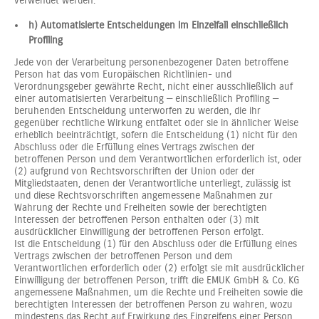
verwendet werden.
h) Automatisierte Entscheidungen im Einzelfall einschließlich
Profiling
Jede von der Verarbeitung personenbezogener Daten betroffene
Person hat das vom Europäischen Richtlinien- und
Verordnungsgeber gewährte Recht, nicht einer ausschließlich auf
einer automatisierten Verarbeitung — einschließlich Profiling —
beruhenden Entscheidung unterworfen zu werden, die ihr
gegenüber rechtliche Wirkung entfaltet oder sie in ähnlicher Weise
erheblich beeinträchtigt, sofern die Entscheidung (1) nicht für den
Abschluss oder die Erfüllung eines Vertrags zwischen der
betroffenen Person und dem Verantwortlichen erforderlich ist, oder
(2) aufgrund von Rechtsvorschriften der Union oder der
Mitgliedstaaten, denen der Verantwortliche unterliegt, zulässig ist
und diese Rechtsvorschriften angemessene Maßnahmen zur
Wahrung der Rechte und Freiheiten sowie der berechtigten
Interessen der betroffenen Person enthalten oder (3) mit
ausdrücklicher Einwilligung der betroffenen Person erfolgt.
Ist die Entscheidung (1) für den Abschluss oder die Erfüllung eines
Vertrags zwischen der betroffenen Person und dem
Verantwortlichen erforderlich oder (2) erfolgt sie mit ausdrücklicher
Einwilligung der betroffenen Person, trifft die EMUK GmbH & Co. KG
angemessene Maßnahmen, um die Rechte und Freiheiten sowie die
berechtigten Interessen der betroffenen Person zu wahren, wozu
mindestens das Recht auf Erwirkung des Eingreifens einer Person