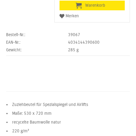
Bestell-Nr.:
39067
EAN-Nr.:
4034144390600
Gewicht:
285
g
Zuziehbeutel für Spezialspiegel und Airlifts
Maße: 530 x 720 mm
recycelte Baumwolle natur
220 g/m²