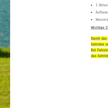
1 Ablas
Aufbew
Wasser
Wichtige Z
Damit das 
Getriebe o
Bei Fahrze
das Getrie