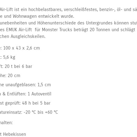
ir-Lift ist ein hochbelastbares, verschleißfestes, benzin-, öl- und s
e und Wohnwagen entwickelt wurde.
unebenheiten und Höhenunterschiede des Untergrundes können stuf
des EMUK Air-Lift für Monster Trucks beträgt 20 Tonnen und schlägt 
hen Ausgleichskeilen.
 100 x 43 x 2,6 cm
: 5,6 kg
t: 20 t bei 6 bar
öhe: 20 cm
he unaufgeblasen: 1,5 cm
n & Entlüften: 1 Autoventil
st geprüft: 48 h bei 5 bar
tureinsatz: -20 °C bis +60 °C
halten:
ift Hebekissen