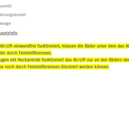
sventil
ahrungsbeutel
waage
usatzinfo:
Air-Lift einwandfrei funktioniert, müssen die Räder unter dem das Ai
der durch Feststellbremsen.
ugen mit Heckantrieb funktioniert das Air-Lift nur an den Rädern d
be noch durch Feststellbremsen blockiert werden können.