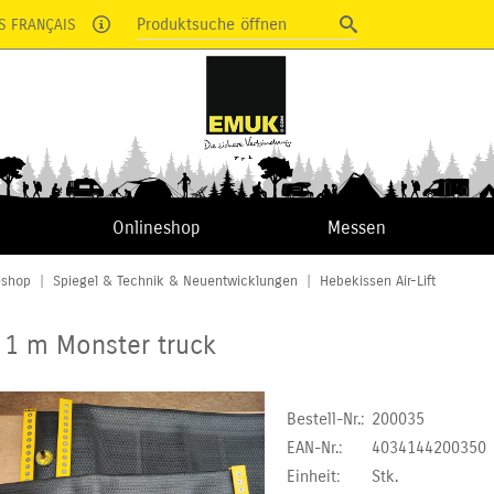
Produktsuche öffnen
S FRANÇAIS
Onlineshop
Messen
eshop
|
Spiegel & Technik & Neuentwicklungen
|
Hebekissen Air-Lift
ft 1 m Monster truck
Bestell-Nr.:
200035
EAN-Nr.:
4034144200350
Einheit:
Stk.