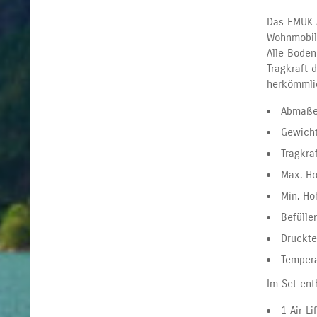
Das EMUK A
Wohnmobil
Alle Boden
Tragkraft 
herkömmlic
Abmaße:
Gewicht
Tragkraf
Max. H
Min. Hö
Befülle
Druckte
Tempera
Im Set ent
1 Air-L