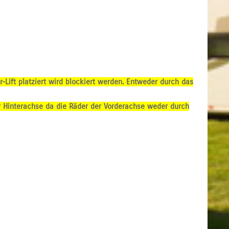
r-Lift platziert wird blockiert werden. Entweder durch das
er Hinterachse da die Räder der Vorderachse weder durch