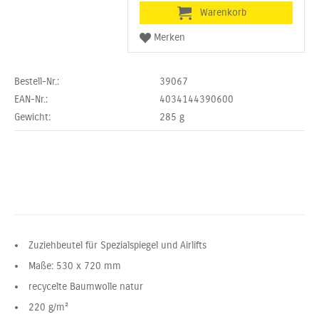
Bestell-Nr.:
39067
EAN-Nr.:
4034144390600
Gewicht:
285
g
Zuziehbeutel für Spezialspiegel und Airlifts
Maße: 530 x 720 mm
recycelte Baumwolle natur
220 g/m²