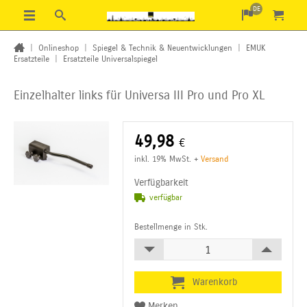
DE
|
Onlineshop
|
Spiegel & Technik & Neuentwicklungen
|
EMUK
Ersatzteile
|
Ersatzteile Universalspiegel
Einzelhalter links für Universa III Pro und Pro XL
49,98
€
inkl. 19% MwSt.
+
Versand
Verfügbarkeit
verfügbar
Bestellmenge in Stk.