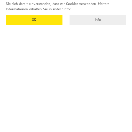
Sie sich damit einverstanden, dass wir Cookies verwenden. Weitere
Informationen erhalten Sie in unter "Info".
OK
Info
Adresse und Kontakt
EMUK
GmbH & Co. KG
Inhaber und Geschäftsführer:
Georg Vetter
Emmendinger Str. 4
77975 Ringsheim
Deutschland
Tel Zentrale: