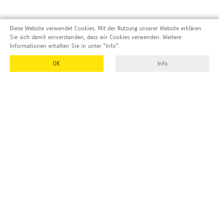
Diese Website verwendet Cookies. Mit der Nutzung unserer Website erklären
Sie sich damit einverstanden, dass wir Cookies verwenden. Weitere
Informationen erhalten Sie in unter "Info".
OK
Info
Adresse und Kontakt
EMUK
GmbH & Co. KG
Inhaber und Geschäftsführer:
Georg Vetter
Emmendinger Str. 4