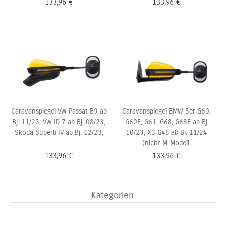
133,96
€
133,96
€
Caravanspiegel VW Passat B9 ab
Caravanspiegel BMW 5er G60,
Bj. 11/23, VW ID.7 ab Bj. 08/23,
G60E, G61, G68, G68E ab Bj
Skoda Superb IV ab Bj. 12/23,
10/23, X3 G45 ab Bj. 11/24
(nicht M-Modell,
133,96
€
133,96
€
Kategorien