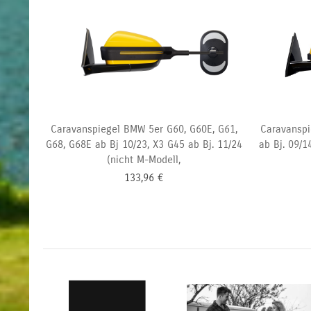
Caravanspiegel BMW 5er G60, G60E, G61,
Caravanspi
G68, G68E ab Bj 10/23, X3 G45 ab Bj. 11/24
ab Bj. 09/1
(nicht M-Modell,
133,96
€