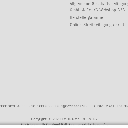
Allgemeine Geschäftsbedingu
GmbH & Co. KG Webshop B2B
Herstellergarantie
Online-Streitbeilegung der EU
tehen sich, wenn diese nicht anders ausgezeichnet sind, inklusive MwSt. und z
Copyright: © 2020 EMUK GmbH & Co. KG
Realisierung:
IT-Beratung Ralf Bub
; Template:
Touch Art