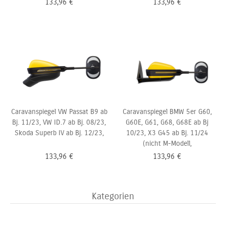
133,96
€
133,96
€
Caravanspiegel VW Passat B9 ab
Caravanspiegel BMW 5er G60,
Bj. 11/23, VW ID.7 ab Bj. 08/23,
G60E, G61, G68, G68E ab Bj
Skoda Superb IV ab Bj. 12/23,
10/23, X3 G45 ab Bj. 11/24
(nicht M-Modell,
133,96
€
133,96
€
Kategorien