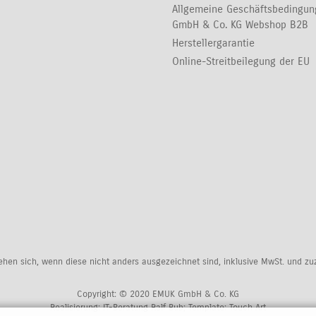
Allgemeine Geschäftsbedingu
GmbH & Co. KG Webshop B2B
Herstellergarantie
Online-Streitbeilegung der EU
tehen sich, wenn diese nicht anders ausgezeichnet sind, inklusive MwSt. und z
Copyright: © 2020 EMUK GmbH & Co. KG
Realisierung:
IT-Beratung Ralf Bub
; Template:
Touch Art