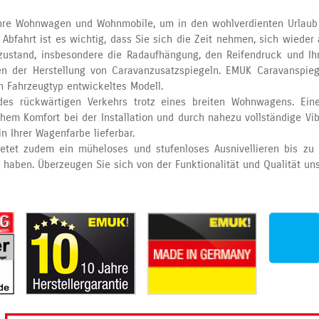
ihre Wohnwagen und Wohnmobile, um in den wohlverdienten Urlaub 
er Abfahrt ist es wichtig, dass Sie sich die Zeit nehmen, sich wi
nzustand, insbesondere die Radaufhängung, den Reifendruck und Ih
n der Herstellung von Caravanzusatzspiegeln. EMUK Caravanspiege
n Fahrzeugtyp entwickeltes Modell.
es rückwärtigen Verkehrs trotz eines breiten Wohnwagens. Ein
em Komfort bei der Installation und durch nahezu vollständige Vibra
 Ihrer Wagenfarbe lieferbar.
ietet zudem ein müheloses und stufenloses Ausnivellieren bis z
 haben. Überzeugen Sie sich von der Funktionalität und Qualität un