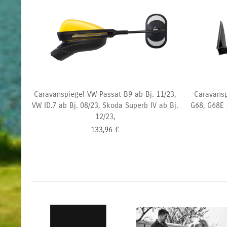
Caravanspiegel VW Passat B9 ab Bj. 11/23,
Caravansp
VW ID.7 ab Bj. 08/23, Skoda Superb IV ab Bj.
G68, G68E 
12/23,
133,96
€