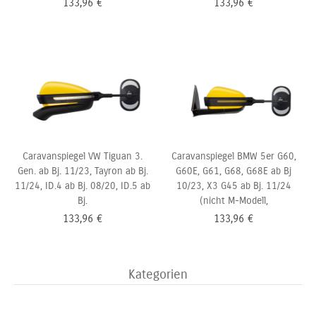
133,96
€
133,96
€
Caravanspiegel VW Tiguan 3.
Caravanspiegel BMW 5er G60,
Gen. ab Bj. 11/23, Tayron ab Bj.
G60E, G61, G68, G68E ab Bj
11/24, ID.4 ab Bj. 08/20, ID.5 ab
10/23, X3 G45 ab Bj. 11/24
Bj.
(nicht M-Modell,
133,96
€
133,96
€
Kategorien