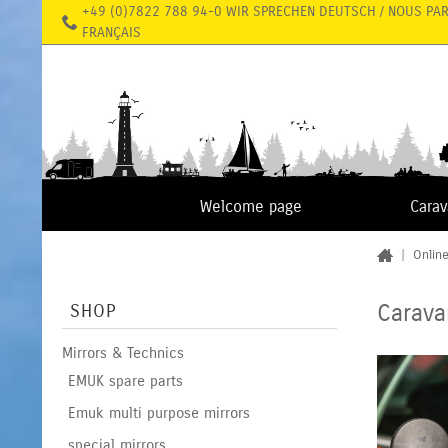
+49 (0)7822 788 94-0 WIR SPRECHEN DEUTSCH / NOUS PA
FRANÇAIS
Welcome page
Cara
|
Onlin
Carava
SHOP
Mirrors & Technics
EMUK spare parts
Emuk multi purpose mirrors
special mirrors