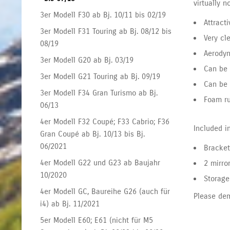
virtually n
3er Modell F30 ab Bj. 10/11 bis 02/19
Attract
3er Modell F31 Touring ab Bj. 08/12 bis
Very cl
08/19
Aerodyn
3er Modell G20 ab Bj. 03/19
Can be 
3er Modell G21 Touring ab Bj. 09/19
Can be 
3er Modell F34 Gran Turismo ab Bj.
Foam ru
06/13
4er Modell F32 Coupé; F33 Cabrio; F36
Included in
Gran Coupé ab Bj. 10/13 bis Bj.
06/2021
Bracket
4er Modell G22 und G23 ab Baujahr
2 mirro
10/2020
Storage
4er Modell GC, Baureihe G26 (auch für
Please dem
i4) ab Bj. 11/2021
5er Modell E60; E61 (nicht für M5