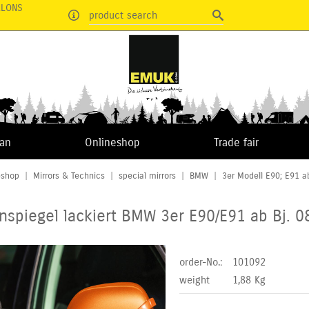
RLONS
product search
van
Onlineshop
Trade fair
eshop
|
Mirrors & Technics
|
special mirrors
|
BMW
|
3er Modell E90; E91 ab
nspiegel lackiert BMW 3er E90/E91 ab Bj. 0
order-No.:
101092
weight
1,88
Kg