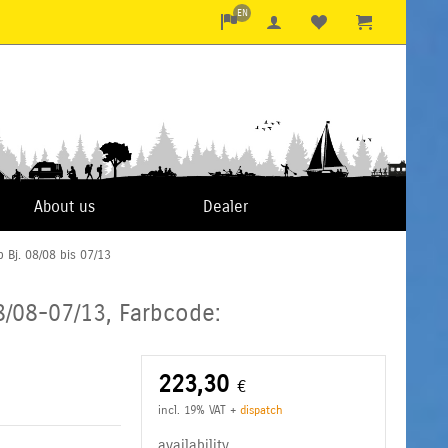
EN
About us
Dealer
 Bj. 08/08 bis 07/13
8/08-07/13, Farbcode:
223,30
€
incl. 19% VAT
+
dispatch
availability