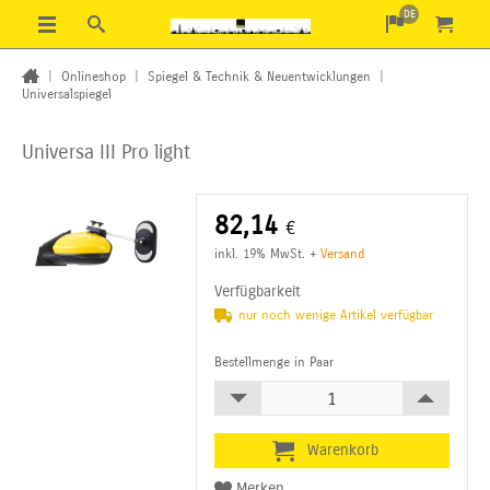
DE
|
Onlineshop
|
Spiegel & Technik & Neuentwicklungen
|
Universalspiegel
Universa III Pro light
82,14
€
inkl. 19% MwSt.
+
Versand
Verfügbarkeit
nur noch wenige Artikel verfügbar
Bestellmenge in Paar