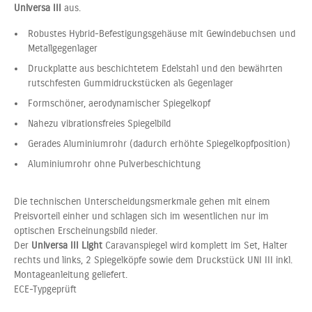
Universa III
aus.
Robustes Hybrid-Befestigungsgehäuse mit Gewindebuchsen und
Metallgegenlager
Druckplatte aus beschichtetem Edelstahl und den bewährten
rutschfesten Gummidruckstücken als Gegenlager
Formschöner, aerodynamischer Spiegelkopf
Nahezu vibrationsfreies Spiegelbild
Gerades Aluminiumrohr (dadurch erhöhte Spiegelkopfposition)
Aluminiumrohr ohne Pulverbeschichtung
Die technischen Unterscheidungsmerkmale gehen mit einem
Preisvorteil einher und schlagen sich im wesentlichen nur im
optischen Erscheinungsbild nieder.
Der
Universa III Light
Caravanspiegel wird komplett im Set, Halter
rechts und links, 2 Spiegelköpfe sowie dem Druckstück UNI III inkl.
Montageanleitung geliefert.
ECE-Typgeprüft