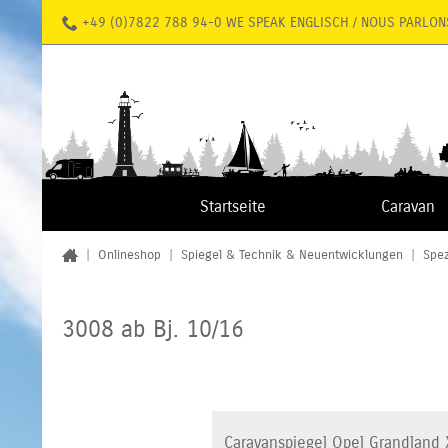
+49 (0)7822 788 94-0 WE SPEAK ENGLISCH / NOUS PARLON
Startseite
Caravan
|
Onlineshop
|
Spiegel & Technik & Neuentwicklungen
|
Spez
3008 ab Bj. 10/16
Caravanspiegel Opel Grandland X