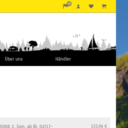
DE
Über uns
Händler
5008 2. Gen. ab Bj. 02/17-
133,96
€