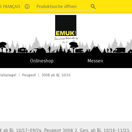
Produktsuche öffnen
S FRANÇAIS
Onlineshop
Messen
ialspiegel
|
Peugeot
|
3008 ab Bj. 10/16
 ab Bj. 10/17-09/24, Peugeot 3008 2. Gen. ab Bj. 10/16-11/23, 