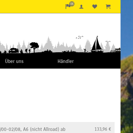
DE
Über uns
Händler
/00-02/08, A6 (nicht Allroad) ab
133,96
€