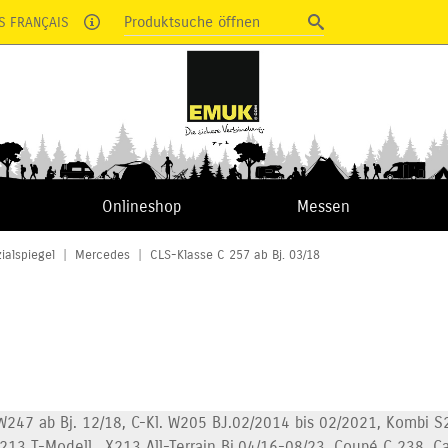
Produktsuche öffnen
S FRANÇAIS
Onlineshop
Messen
ialspiegel
|
Mercedes
|
CLS-Klasse C 257 ab Bj. 03/18
W247 ab Bj. 12/18, C-Kl. W205 BJ.02/2014 bis 02/2021, Kombi S2
213 T-Modell,, X213 All-Terrain Bj.04/16-08/23, Coupé C 238, C