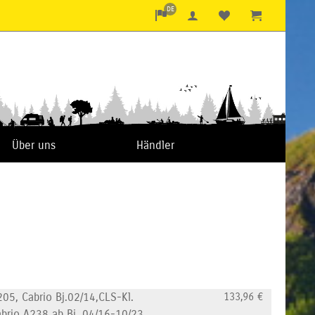
DE
Über uns
Händler
05, Cabrio Bj.02/14,CLS-Kl.
133,96
€
abrio A238 ab Bj. 04/16-10/23,