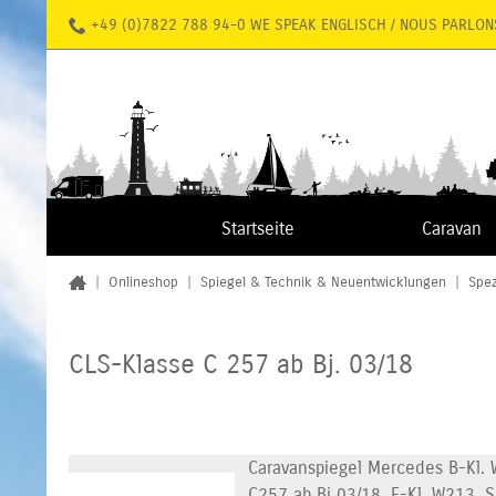
+49 (0)7822 788 94-0 WE SPEAK ENGLISCH / NOUS PARLON
Startseite
Caravan
|
Onlineshop
|
Spiegel & Technik & Neuentwicklungen
|
Spez
CLS-Klasse C 257 ab Bj. 03/18
Caravanspiegel Mercedes B-Kl. 
C257 ab Bj 03/18, E-Kl. W213, S