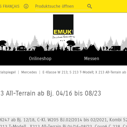
Produktsuche öffnen
S FRANÇAIS
Onlineshop
Messen
ialspiegel
|
Mercedes
|
E-Klasse W 213; S 213 T-Modell; X 213 All-Terrain ab 
 All-Terrain ab Bj. 04/16 bis 08/23
W247 ab Bj. 12/18, C-Kl. W205 BJ.02/2014 bis 02/2021, Kombi S2
213 T-Modell,, X213 All-Terrain Bj.04/16-08/23, Coupé C 238, C