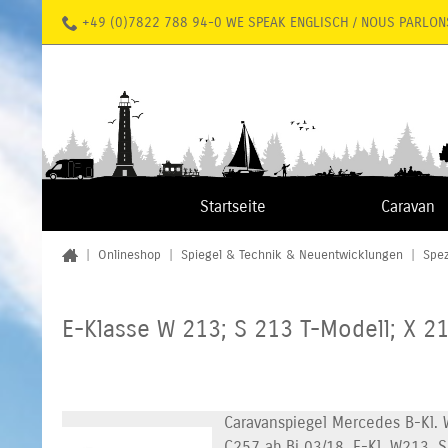
+49 (0)7822 788 94-0 WE SPEAK ENGLISCH / NOUS PARLON
Startseite
Caravan
|
Onlineshop
|
Spiegel & Technik & Neuentwicklungen
|
Spez
E-Klasse W 213; S 213 T-Modell; X 213
Caravanspiegel Mercedes B-Kl. 
C257 ab Bj 03/18, E-Kl. W213, S