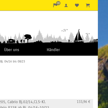
DE
Über uns
Händler
Bj. 04/16 bis 08/23
05, Cabrio Bj.02/14,CLS-Kl.
133,96
€
abrio A238 ab Bj. 04/16-10/23,