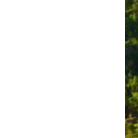
formationen erhalten
OK
Info