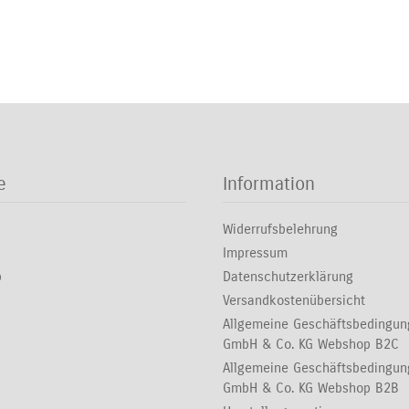
e
Information
Widerrufsbelehrung
Impressum
p
Datenschutzerklärung
Versandkostenübersicht
Allgemeine Geschäftsbedingu
GmbH & Co. KG Webshop B2C
Allgemeine Geschäftsbedingu
GmbH & Co. KG Webshop B2B
Herstellergarantie
Online-Streitbeilegung der EU