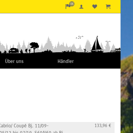
DE
Über uns
Händler
abrio/ Coupé Bj. 11/09-
133,96
€
 05/12 bis 07/19, S60/V60 ab Bj.