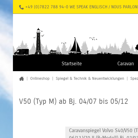
+49 (0)7822 788 94-0 WE SPEAK ENGLISCH / NOUS PARLON
Startseite
Caravan
|
Onlineshop
|
Spiegel & Technik & Neuentwicklungen
|
Spez
V50 (Typ M) ab Bj. 04/07 bis 05/12
Caravanspiegel Volvo S40/V50 (T
06/13,V70 II (R-Modell) Bj. 03/0