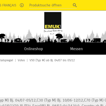
Produktsuche öffnen
S FRANÇAIS
Onlineshop
Messen
ialspiegel
|
Volvo
|
V50 (Typ M) ab Bj. 04/07 bis 05/12
yp M) Bj. 04/07-05/12,C30 (Typ M) Bj. 10/06-12/12,C70 (Typ M) C
3-07/07,V70 III (P24 Facelift) Bj. 08/07-04/16,V40, Country ab Bj.