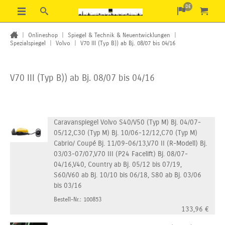
DE
|
Onlineshop
|
Spiegel & Technik & Neuentwicklungen
|
Spezialspiegel
|
Volvo
|
V70 III (Typ B)) ab Bj. 08/07 bis 04/16
V70 III (Typ B)) ab Bj. 08/07 bis 04/16
Caravanspiegel Volvo S40/V50 (Typ M) Bj. 04/07-
05/12,C30 (Typ M) Bj. 10/06-12/12,C70 (Typ M)
Cabrio/ Coupé Bj. 11/09-06/13,V70 II (R-Modell) Bj.
03/03-07/07,V70 III (P24 Facelift) Bj. 08/07-
04/16,V40, Country ab Bj. 05/12 bis 07/19,
S60/V60 ab Bj. 10/10 bis 06/18, S80 ab Bj. 03/06
bis 03/16
Bestell-Nr.: 100853
133,96
€