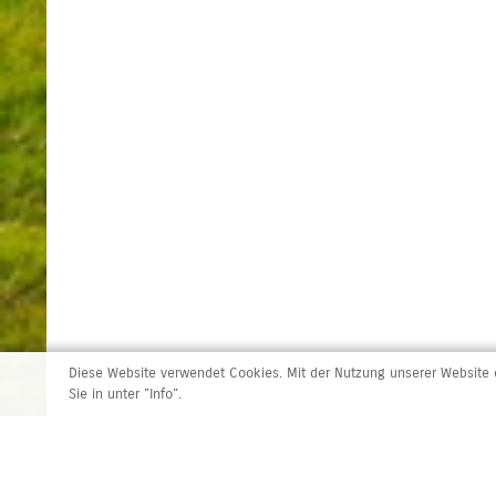
Diese Website verwendet Cookies. Mit der Nutzung unserer Website e
Sie in unter "Info".