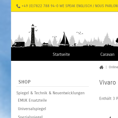
+49 (0)7822 788 94-0 WE SPEAK ENGLISCH / NOUS PARLON
Startseite
Caravan
|
Onlin
Vivaro
SHOP
Spiegel & Technik & Neuentwicklungen
Enthält 3 
EMUK Ersatzteile
Universalspiegel
Spezialspiegel