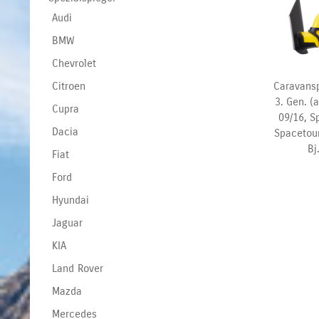
Audi
BMW
Chevrolet
Caravansp
Citroen
3. Gen. (
Cupra
09/16,
S
Dacia
Spacetour
Bj
Fiat
Ford
Hyundai
Jaguar
KIA
Land Rover
Mazda
Mercedes