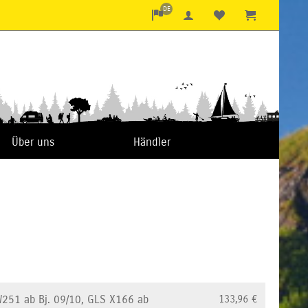
DE
Über uns
Händler
W251 ab Bj. 09/10, GLS X166 ab
133,96
€