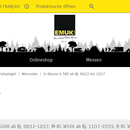
Produktsuche öffnen
S FRANÇAIS
Onlineshop
Messen
ialspiegel
|
Mercedes
|
G-Klasse G 500 ab Bj. 06/12 bis 12/17
7
G500 ab Bj. 06/12-12/17, M-Kl. W166 ab Bj. 11/11-07/15, R-Kl. 