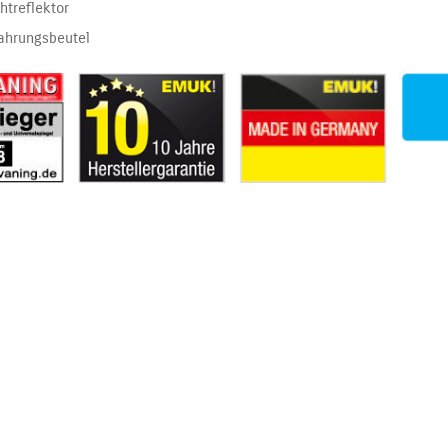
chtreflektor
ahrungsbeutel