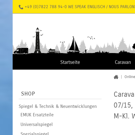
+49 (0)7822 788 94-0 WE SPEAK ENGLISCH / NOUS PARLON
Startseite
Caravan
|
Onlin
Carava
SHOP
07/15,
Spiegel & Technik & Neuentwicklungen
M-Kl. 
EMUK Ersatzteile
Universalspiegel
Spezialspiegel