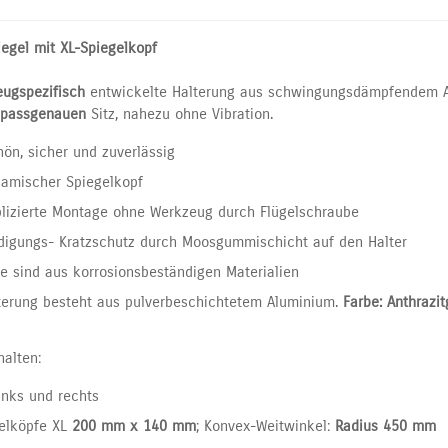
egel mit XL-Spiegelkopf
eugspezifisch
entwickelte Halterung aus schwingungsdämpfendem A
passgenauen
Sitz, nahezu ohne Vibration.
ön, sicher und zuverlässig
amischer Spiegelkopf
izierte Montage ohne Werkzeug durch Flügelschraube
igungs- Kratzschutz durch Moosgummischicht auf den Halter
ile sind aus korrosionsbeständigen Materialien
terung besteht aus pulverbeschichtetem Aluminium.
Farbe: Anthrazit
halten:
links und rechts
elköpfe XL
200 mm x 140 mm
; Konvex-Weitwinkel:
Radius 450 mm