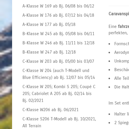
A-Klasse W 169 ab Bj. 06/08 bis 06/12
Caravanspi
A-Klasse W 176 ab Bj. 07/12 bis 04/18
A-Klasse W 177 ab Bj. 05/18
Eine
fahrz
perfekten,
B-Klasse W 245 ab Bj. 05/08 bis 06/11
B-Klasse W 246 ab Bj. 11/11 bis 12/18
Formsch
B-Klasse W 247 ab Bj. 12/18
Aerodyn
Unkompl
C-Klasse W 203 ab Bj. 05/00 bis 03/07
Beschäd
C-Klasse W 204 (auch T-Modell und
Blue Efficiency) ab Bj. 12/07 bis 05/14
Alle Te
C-Klasse W 205; Kombi S 205; Coupé C
Die Hal
205; Cabriolet A 205 ab Bj. 02/14 bis
Bj. 02/2021
Im Set ent
C-Klasse W206 ab Bj. 06/2021
Halter 
C-Klasse S206 T-Modell ab Bj. 10/2021,
2 Spieg
All Terrain