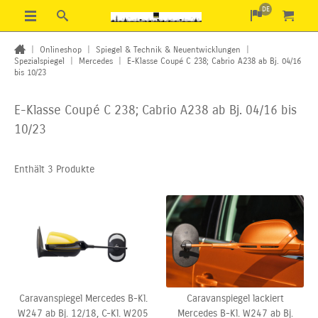
DE
|
Onlineshop
|
Spiegel & Technik & Neuentwicklungen
|
Spezialspiegel
|
Mercedes
|
E-Klasse Coupé C 238; Cabrio A238 ab Bj. 04/16
bis 10/23
E-Klasse Coupé C 238; Cabrio A238 ab Bj. 04/16 bis
10/23
Enthält 3 Produkte
Caravanspiegel Mercedes B-Kl.
Caravanspiegel lackiert
W247 ab Bj. 12/18, C-Kl. W205
Mercedes B-Kl. W247 ab Bj.