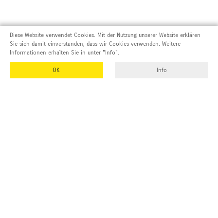
Diese Website verwendet Cookies. Mit der Nutzung unserer Website erklären
Sie sich damit einverstanden, dass wir Cookies verwenden. Weitere
Informationen erhalten Sie in unter "Info".
OK
Info
Adresse und Kontakt
EMUK
GmbH & Co. KG
Inhaber und Geschäftsführer:
Georg Vetter