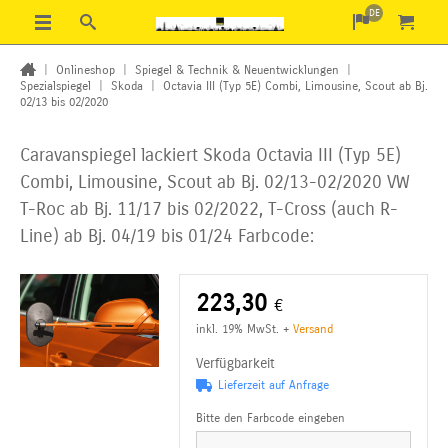
DE
|
Onlineshop
|
Spiegel & Technik & Neuentwicklungen
|
Spezialspiegel
|
Skoda
|
Octavia III (Typ 5E) Combi, Limousine, Scout ab Bj.
02/13 bis 02/2020
Caravanspiegel lackiert Skoda Octavia III (Typ 5E)
Combi, Limousine, Scout ab Bj. 02/13-02/2020
VW
T-Roc ab Bj. 11/17 bis 02/2022, T-Cross (auch R-
Line) ab Bj. 04/19 bis 01/24 Farbcode:
223,30
€
inkl. 19% MwSt.
+
Versand
Verfügbarkeit
Lieferzeit auf Anfrage
Bitte den Farbcode eingeben