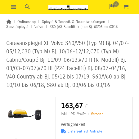
DE
|
Onlineshop
|
Spiegel & Technik & Neuentwicklungen
|
Spezialspiegel
|
Volvo
|
S80 (AS Facelift I+II) ab Bj. 03/06 bis 03/16
Caravanspiegel XL Volvo S40/V50 (Typ M) Bj. 04/07-
05/12,C30 (Typ M) Bj. 10/06-12/12,C70 (Typ M)
Cabrio/Coupé Bj. 11/09-06/13,V70 II (R-Modell) Bj.
03/03-07/07,V70 III (P24 Facelift)
Bj. 08/07-04/16,
V40 Country ab Bj. 05/12 bis 07/19, S60/V60 ab Bj.
10/10 bis 06/18, S80 ab Bj. 03/06 bis 03/16
163,67
€
inkl. 19% MwSt.
+
Versand
Verfügbarkeit
Lieferzeit auf Anfrage