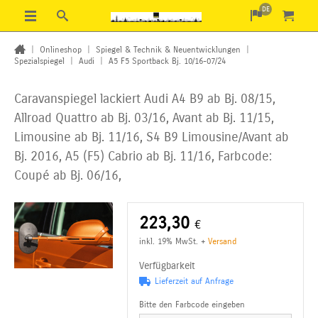
DE
|
Onlineshop
|
Spiegel & Technik & Neuentwicklungen
|
Spezialspiegel
|
Audi
|
A5 F5 Sportback Bj. 10/16-07/24
Caravanspiegel lackiert Audi A4 B9 ab Bj. 08/15,
Allroad Quattro ab Bj. 03/16, Avant ab Bj. 11/15,
Limousine ab Bj. 11/16, S4 B9 Limousine/Avant ab
Bj. 2016, A5 (F5) Cabrio ab Bj. 11/16, Farbcode:
Coupé ab Bj. 06/16,
223,30
€
inkl. 19% MwSt.
+
Versand
Verfügbarkeit
Lieferzeit auf Anfrage
Bitte den Farbcode eingeben