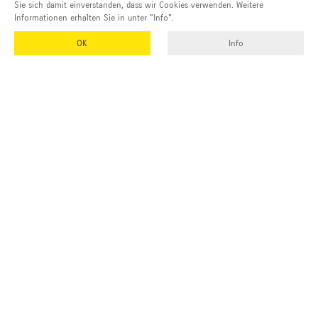
Sie sich damit einverstanden, dass wir Cookies verwenden. Weitere
Informationen erhalten Sie in unter "Info".
OK
Info
Adresse und Kontakt
EMUK
GmbH & Co. KG
Inhaber und Geschäftsführer:
Georg Vetter
Emmendinger Str. 4
77975 Ringsheim
Deutschland
Tel Zentrale: