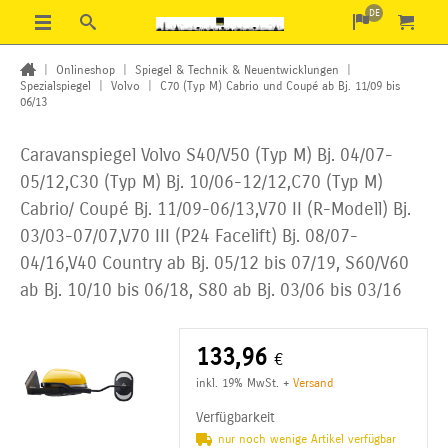
DE
|
Onlineshop
|
Spiegel & Technik & Neuentwicklungen
|
Spezialspiegel
|
Volvo
|
C70 (Typ M) Cabrio und Coupé ab Bj. 11/09 bis
06/13
Caravanspiegel Volvo S40/V50 (Typ M) Bj. 04/07-
05/12,C30 (Typ M) Bj. 10/06-12/12,C70 (Typ M)
Cabrio/
Coupé Bj. 11/09-06/13,V70 II (R-Modell) Bj.
03/03-07/07,V70 III (P24 Facelift) Bj. 08/07-
04/16,V40
Country ab Bj. 05/12 bis 07/19, S60/V60
ab Bj. 10/10 bis 06/18, S80 ab Bj. 03/06 bis 03/16
133,96
€
inkl. 19% MwSt.
+
Versand
Verfügbarkeit
nur noch wenige Artikel verfügbar