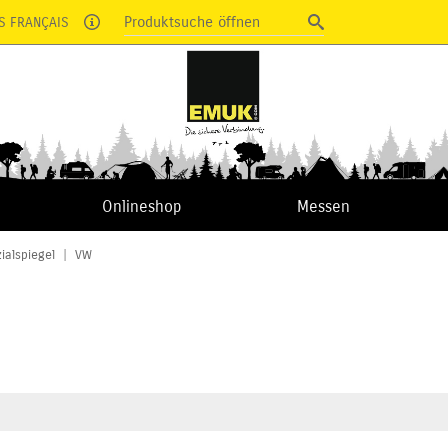
Produktsuche öffnen
S FRANÇAIS
Onlineshop
Messen
ialspiegel
|
VW