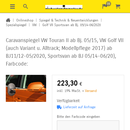
DE
|
Onlineshop
|
Spiegel & Technik & Neuentwicklungen
|
Spezialspiegel
|
VW
|
Golf VII Sportsvan ab Bj. 05/14-06/2020
Caravanspiegel VW Touran II ab Bj. 05/15, VW Golf VII
(auch Variant u. Alltrack; Modellpflege
2017) ab
BJ11/12-05/2020, Sportsvan ab BJ 05/14-06/20),
Farbcode:
223,30
€
inkl. 19% MwSt.
+
Versand
Verfügbarkeit
Lieferzeit auf Anfrage
Bitte den Farbcode eingeben