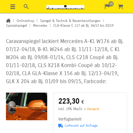
DE
|
Onlineshop
|
Spiegel & Technik & Neuentwicklungen
|
Spezialspiegel
|
Mercedes
|
CLA-Klasse C 117 ab Bj. 04/13 bis 02/19
Caravanspiegel lackiert Mercedes A-Kl. W176 ab Bj.
07/12-04/18, B-Kl. W246 ab Bj. 11/11-12/18, C Kl.
W204 ab Bj. 09/08-01/14, CLS C218 Coupé ab Bj.
01/11-02/18, CLS X218 Kombi-Coupé ab 10/12-
02/18, CLA
GLA-Klasse X 156 ab Bj. 12/13-04/19,
GLK X 204 ab Bj. 01/09 bis 09/15, Farbcode:
223,30
€
inkl. 19% MwSt.
+
Versand
Verfügbarkeit
Lieferzeit auf Anfrage