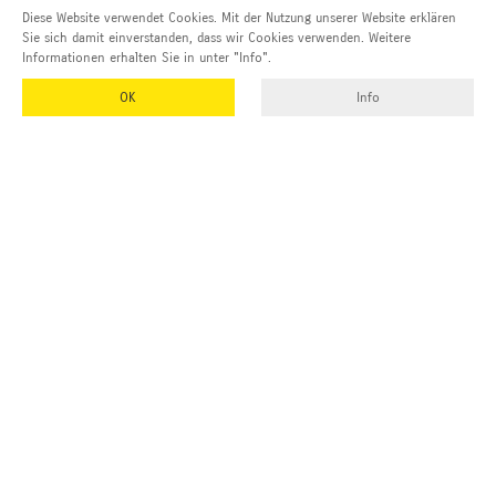
Diese Website verwendet Cookies. Mit der Nutzung unserer Website erklären
Sie sich damit einverstanden, dass wir Cookies verwenden. Weitere
Informationen erhalten Sie in unter "Info".
OK
Info
Adresse und Kontakt
EMUK
GmbH & Co. KG
Inhaber und Geschäftsführer:
Georg Vetter
Emmendinger Str. 4
77975 Ringsheim
Deutschland