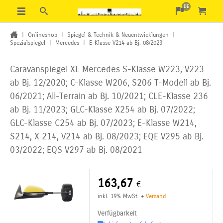
DE
|
Onlineshop
|
Spiegel & Technik & Neuentwicklungen
|
Spezialspiegel
|
Mercedes
|
E-Klasse V214 ab Bj. 08/2023
Caravanspiegel XL Mercedes S-Klasse W223, V223
ab Bj. 12/2020; C-Klasse W206,
S206 T-Modell ab Bj.
06/2021; All-Terrain ab Bj. 10/2021; CLE-Klasse 236
ab Bj. 11/2023;
GLC-Klasse X254 ab Bj. 07/2022;
GLC-Klasse C254 ab Bj. 07/2023;
E-Klasse W214,
S214, X 214, V214 ab Bj. 08/2023; EQE V295 ab Bj.
03/2022; EQS V297 ab Bj. 08/2021
163,67
€
inkl. 19% MwSt.
+
Versand
Verfügbarkeit